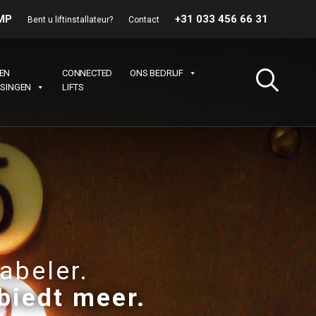
 MP
+31 033 456 66 31
Bent u liftinstallateur?
Contact
EN
CONNECTED
ONS BEDRIJF
SSINGEN
LIFTS
abeler.
biedt meer.