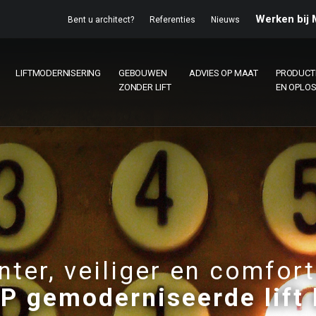
Werken bij
Bent u architect?
Referenties
Nieuws
LIFTMODERNISERING
GEBOUWEN
ADVIES OP MAAT
PRODUCT
ZONDER LIFT
EN OPLO
nter, veiliger en comfort
P gemoderniseerde lift 