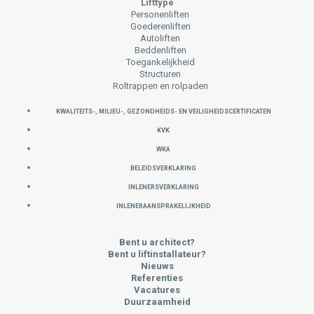
Lifttype
Personenliften
Goederenliften
Autoliften
Beddenliften
Toegankelijkheid
Structuren
Roltrappen en rolpaden
KWALITEITS-, MILIEU-, GEZONDHEIDS- EN VEILIGHEIDSCERTIFICATEN
KVK
WKA
Beleidsverklaring
INLENERSVERKLARING
INLENERAANSPRAKELIJKHEID
Bent u architect?
Bent u liftinstallateur?
Nieuws
Referenties
Vacatures
Duurzaamheid