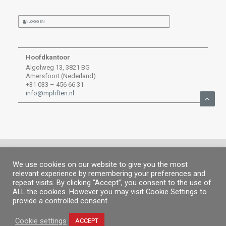
INLOGGEN
Hoofdkantoor
Algolweg 13, 3821 BG
Amersfoort (Nederland)
+31 033 – 456 66 31
info@mpliften.nl
We use cookies on our website to give you the most
relevant experience by remembering your preferences and
© MP 2026.
Alle rechten voorbehouden. |
MP People
|
Juridische
repeat visits. By clicking “Accept”, you consent to the use of
informatie
|
Privacybeleid
|
Cookiebeleid
|
Informatie Kanaal
ALL the cookies. However you may visit Cookie Settings to
provide a controlled consent.
Cookie settings
ACCEPT