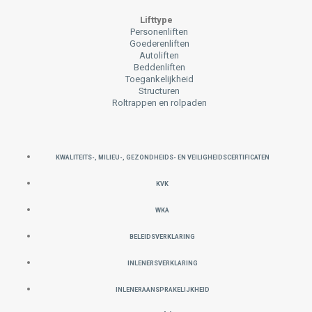
Lifttype
Personenliften
Goederenliften
Autoliften
Beddenliften
Toegankelijkheid
Structuren
Roltrappen en rolpaden
KWALITEITS-, MILIEU-, GEZONDHEIDS- EN VEILIGHEIDSCERTIFICATEN
KVK
WKA
Beleidsverklaring
INLENERSVERKLARING
INLENERAANSPRAKELIJKHEID