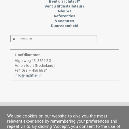
Bent u architect?
Bent u liftinstallateur?
Nieuws
Referenties
Vacatures
Duurzaamheid
INLOGGEN
Hoofdkantoor
Algolweg 13, 3821 BG
Amersfoort (Nederland)
+31 033 – 456 66 31
info@mpliften.nl
We use cookies on our website to give you the most
relevant experience by remembering your preferences and
© MP 2026.
Alle rechten voorbehouden. |
MP People
|
Juridische
repeat visits. By clicking “Accept”, you consent to the use of
informatie
|
Privacybeleid
|
Cookiebeleid
|
Informatie Kanaal