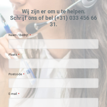
Wij zijn er om u te helpen.
Schrijf ons of bel (+31) 033 456 66
31.
Naam / Bedrijf
*
Plaats
*
Postcode
*
E-mail
*