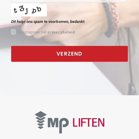
Dit helpt ons spam te voorkomen, bedankt.
Ik accepteer het
privacybeleid
VERZEND
This
field
should
be
left
blank