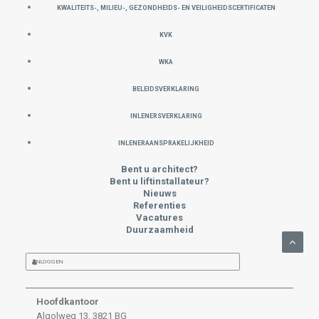
KWALITEITS-, MILIEU-, GEZONDHEIDS- EN VEILIGHEIDSCERTIFICATEN
KVK
WKA
Beleidsverklaring
INLENERSVERKLARING
INLENERAANSPRAKELIJKHEID
Bent u architect?
Bent u liftinstallateur?
Nieuws
Referenties
Vacatures
Duurzaamheid
INLOGGEN
Hoofdkantoor
Algolweg 13, 3821 BG