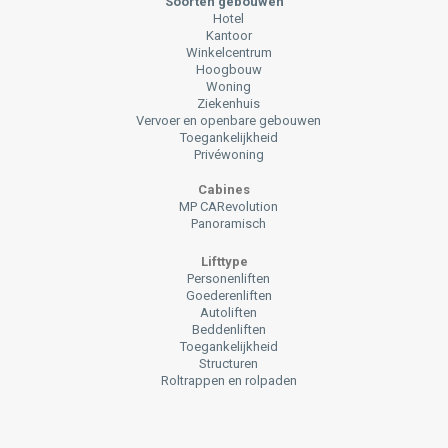
Soorten gebouwen
Hotel
Kantoor
Winkelcentrum
Hoogbouw
Woning
Ziekenhuis
Vervoer en openbare gebouwen
Toegankelijkheid
Privéwoning
Cabines
MP CARevolution
Panoramisch
Lifttype
Personenliften
Goederenliften
Autoliften
Beddenliften
Toegankelijkheid
Structuren
Roltrappen en rolpaden