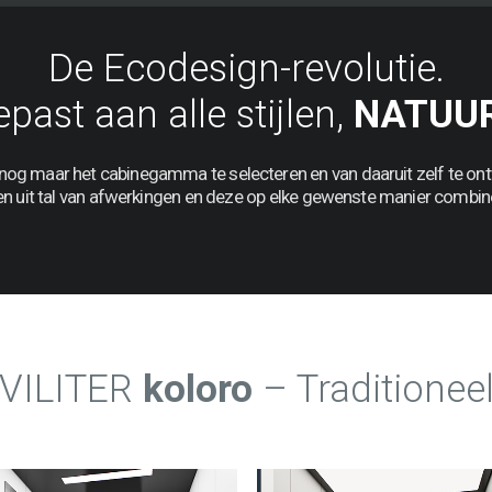
De Ecodesign-revolutie.
past aan alle stijlen,
NATUUR
nog
maar
het
cabinegamma
te
selecteren
en
van
daaruit
zelf
te
ont
en
uit
tal
van
afwerkingen
en
deze
op
elke
gewenste
manier
combin
VILITER
koloro
– Traditionee