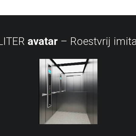
LITER
avatar
– Roestvrij imita