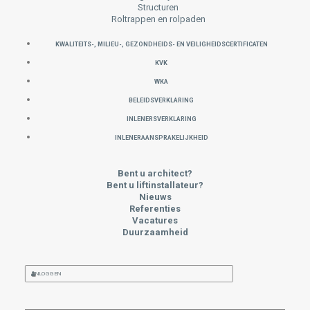
Structuren
Roltrappen en rolpaden
KWALITEITS-, MILIEU-, GEZONDHEIDS- EN VEILIGHEIDSCERTIFICATEN
KVK
WKA
Beleidsverklaring
INLENERSVERKLARING
INLENERAANSPRAKELIJKHEID
Bent u architect?
Bent u liftinstallateur?
Nieuws
Referenties
Vacatures
Duurzaamheid
INLOGGEN