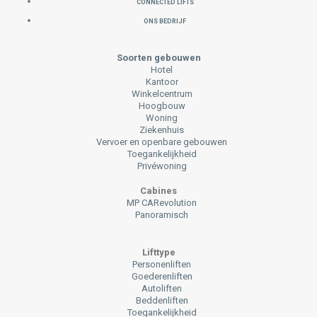
CONNECTED LIFTS
ONS BEDRIJF
Soorten gebouwen
Hotel
Kantoor
Winkelcentrum
Hoogbouw
Woning
Ziekenhuis
Vervoer en openbare gebouwen
Toegankelijkheid
Privéwoning
Cabines
MP CARevolution
Panoramisch
Lifttype
Personenliften
Goederenliften
Autoliften
Beddenliften
Toegankelijkheid