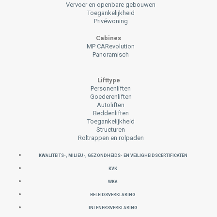
Vervoer en openbare gebouwen
Toegankelijkheid
Privéwoning
Cabines
MP CARevolution
Panoramisch
Lifttype
Personenliften
Goederenliften
Autoliften
Beddenliften
Toegankelijkheid
Structuren
Roltrappen en rolpaden
KWALITEITS-, MILIEU-, GEZONDHEIDS- EN VEILIGHEIDSCERTIFICATEN
KVK
WKA
Beleidsverklaring
INLENERSVERKLARING