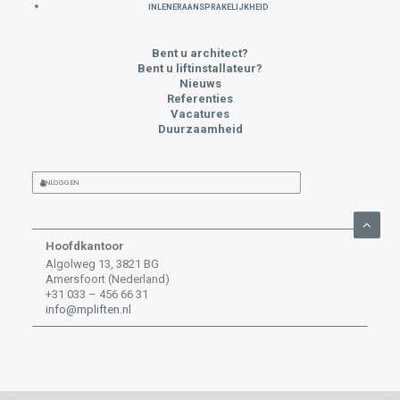
INLENERAANSPRAKELIJKHEID
Bent u architect?
Bent u liftinstallateur?
Nieuws
Referenties
Vacatures
Duurzaamheid
INLOGGEN
Hoofdkantoor
Algolweg 13, 3821 BG
Amersfoort (Nederland)
+31 033 – 456 66 31
info@mpliften.nl