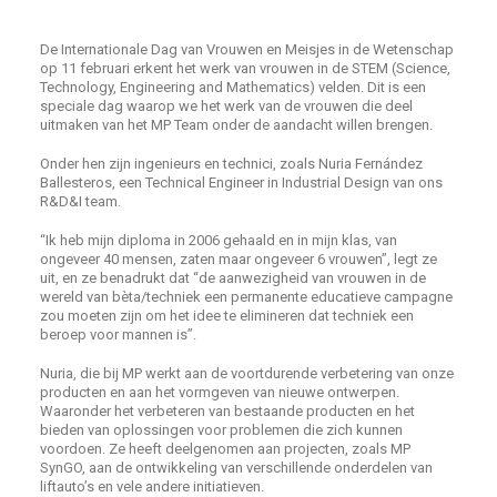
De Internationale Dag van Vrouwen en Meisjes in de Wetenschap
op 11 februari erkent het werk van vrouwen in de STEM (Science,
Technology, Engineering and Mathematics) velden. Dit is een
speciale dag waarop we het werk van de vrouwen die deel
uitmaken van het MP Team onder de aandacht willen brengen.
Onder hen zijn ingenieurs en technici, zoals Nuria Fernández
Ballesteros, een Technical Engineer in Industrial Design van ons
R&D&I team.
“Ik heb mijn diploma in 2006 gehaald en in mijn klas, van
ongeveer 40 mensen, zaten maar ongeveer 6 vrouwen”, legt ze
uit, en ze benadrukt dat “de aanwezigheid van vrouwen in de
wereld van bèta/techniek een permanente educatieve campagne
zou moeten zijn om het idee te elimineren dat techniek een
beroep voor mannen is”.
Nuria, die bij MP werkt aan de voortdurende verbetering van onze
producten en aan het vormgeven van nieuwe ontwerpen.
Waaronder het verbeteren van bestaande producten en het
bieden van oplossingen voor problemen die zich kunnen
voordoen. Ze heeft deelgenomen aan projecten, zoals MP
SynGO, aan de ontwikkeling van verschillende onderdelen van
liftauto’s en vele andere initiatieven.