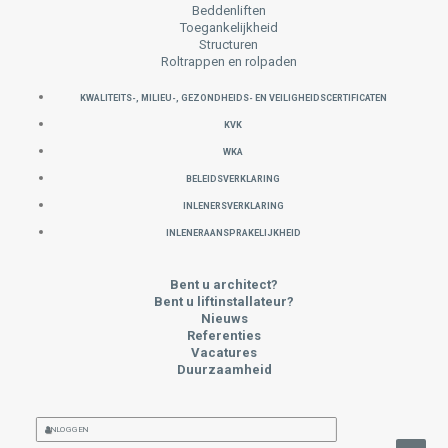
Beddenliften
Toegankelijkheid
Structuren
Roltrappen en rolpaden
KWALITEITS-, MILIEU-, GEZONDHEIDS- EN VEILIGHEIDSCERTIFICATEN
KVK
WKA
Beleidsverklaring
INLENERSVERKLARING
INLENERAANSPRAKELIJKHEID
Bent u architect?
Bent u liftinstallateur?
Nieuws
Referenties
Vacatures
Duurzaamheid
INLOGGEN