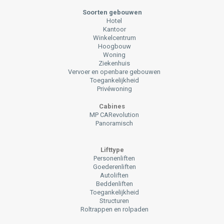
Soorten gebouwen
Hotel
Kantoor
Winkelcentrum
Hoogbouw
Woning
Ziekenhuis
Vervoer en openbare gebouwen
Toegankelijkheid
Privéwoning
Cabines
MP CARevolution
Panoramisch
Lifttype
Personenliften
Goederenliften
Autoliften
Beddenliften
Toegankelijkheid
Structuren
Roltrappen en rolpaden