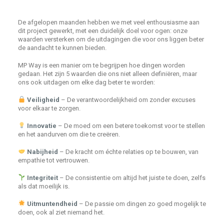
De afgelopen maanden hebben we met veel enthousiasme aan
dit project gewerkt, met een duidelijk doel voor ogen: onze
waarden versterken om de uitdagingen die voor ons liggen beter
de aandacht te kunnen bieden.
MP Way is een manier om te begrijpen hoe dingen worden
gedaan. Het zijn 5 waarden die ons niet alleen definiëren, maar
ons ook uitdagen om elke dag beter te worden:
Veiligheid
– De verantwoordelijkheid om zonder excuses
voor elkaar te zorgen.
Innovatie
– De moed om een betere toekomst voor te stellen
en het aandurven om die te creëren.
Nabijheid
– De kracht om échte relaties op te bouwen, van
empathie tot vertrouwen.
Integriteit
– De consistentie om altijd het juiste te doen, zelfs
als dat moeilijk is.
Uitmuntendheid
– De passie om dingen zo goed mogelijk te
doen, ook al ziet niemand het.