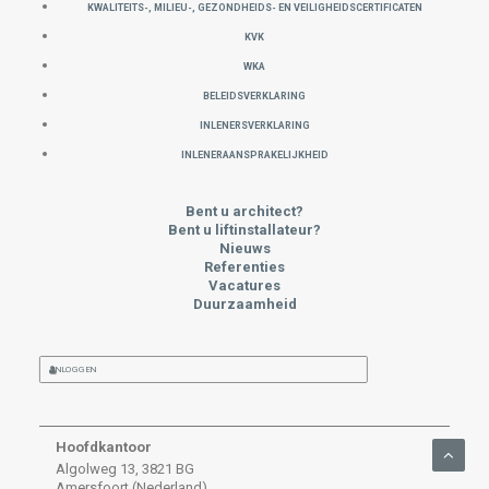
KWALITEITS-, MILIEU-, GEZONDHEIDS- EN VEILIGHEIDSCERTIFICATEN
KVK
WKA
Beleidsverklaring
INLENERSVERKLARING
INLENERAANSPRAKELIJKHEID
Bent u architect?
Bent u liftinstallateur?
Nieuws
Referenties
Vacatures
Duurzaamheid
INLOGGEN
Hoofdkantoor
Algolweg 13, 3821 BG
Amersfoort (Nederland)